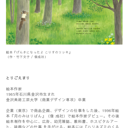
絵本『げんきになったよ こりすのリッキ』
（作・竹下文子 / 偕成社）
とりごえまり
絵本作家
1965年石川県金沢市生まれ
金沢美術工芸大学（商業デザイン専攻）卒業
企業（東京）で商品企画、デザインの仕事をした後、1996年絵
本『月のみはりばん』（偕 成社）で絵本作家デビュー。その後
絵本制作を中心に、広告、幼児雑誌、教科書、ホスピタルアー
ト、装画などの仕事 を手がける。絵本には『ハリネズミのくる