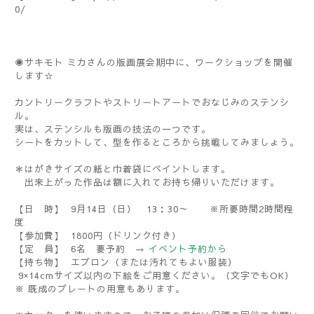
0/
◉サキモト ミカさんの版画展会期中に、ワークショップを開催
します☆
カントリークラフトやストリートアートでおなじみのステンシ
ル。
実は、ステンシルも版画の技法の一つです。
シートをカットして、型を作るところから挑戦してみましょう。
＊はがきサイズの紙と巾着袋にペイントします。
出来上がった作品は額に入れてお持ち帰りいただけます。
【日 時】 9月14日（日） 13：30～ ※所要時間2時間程
度
【参加費】 1800円（ドリンク付き）
【定 員】 6名 要予約 →
イベント予約から
【持ち物】 エプロン（または汚れてもよい服装）
9×14cmサイズ以内の下絵をご用意ください。（文字でもOK）
※ 既成のプレートの用意もあります。