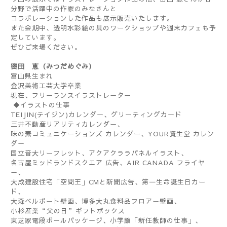
分野で活躍中の作家のみなさんと
コラボレーションした作品も展示販売いたします。
また会期中、透明水彩絵の具のワークショップや週末カフェも予
定しています。
ぜひご来場ください。
密田 恵（みつだめぐみ）
富山県生まれ
金沢美術工芸大学卒業
現在、フリーランスイラストレーター
◆イラストの仕事
TEIJIN(テイジン)カレンダー、グリーティングカード
三井不動産リアリティカレンダー、
味の素コミュニケーションズ カレンダー、YOUR資生堂 カレン
ダー
国立音大リーフレット、アクアクララパネルイラスト、
名古屋ミッドランドスクエア 広告、AIR CANADA フライヤ
ー、
大成建設住宅「空間王」CMと新聞広告、第一生命誕生日カー
ド、
大森ベルポート壁画、博多大丸食料品フロアー壁画、
小杉産業“父の日”ギフトボックス
東芝家電段ボールパッケージ、小学館「新任教師の仕事」、