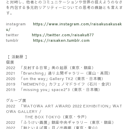
と対峙し、他者とのコミュニケーションや世界の捉えようのなさ
を内包する多元的リアリティーについての思考の痕跡とも言えま
す。
instagram
https://www.instagram.com/raisakusakusak
u/
twitter
https://twitter.com/raisaku877
tumblr
https://raisaken.tumblr.com
【 活動歴 】
個展
2022
「反射する日常」美の起原（東京・銀座）
2021
「
Branching
」通り土間ギャラリー（富山・高岡）
2020
「
on the way
」
Gallery TK2
（東京・日本橋）
2019
「
MEMENTO
」カフェノマドライフ（石川・金沢）
2019
「
missing you
」
space2*3
（東京・日本橋）
グループ展
2022
「
WATOWA ART AWARD 2022 EXHIBITION
」
WAT
OWA GALLERY /
THE BOX TOKYO
（東京・今戸）
2022
「ふうけい画展」銀座中央ギャラリー（東京・銀座）
2022
「秋といえば展」月ノ出画廊（東京・青山）