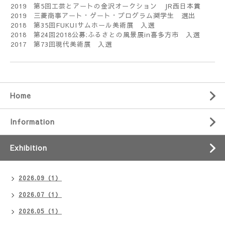
2019
第
5
回工芸とアートの金沢オークション
JR
西日本賞
2019
三菱商事アート・ゲート・プログラム奨学生 選出
2018
第
35
回
FUKUI
サムホール美術展 入選
2018
第
24
回
2018
公募
:
ふるさとの風景展
in
喜多方市 入選
2017
第
73
回現代美術展 入選
Home
Information
Exhibition
2026.09（1）
2026.07（1）
2026.05（1）