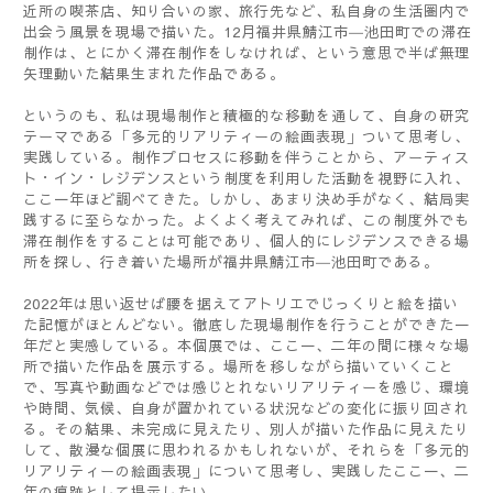
近所の喫茶店、知り合いの家、旅行先など、私自身の生活圏内で
出会う風景を現場で描いた。
12
月福井県鯖江市―池田町での滞在
制作は、とにかく滞在制作をしなければ、という意思で半ば無理
矢理動いた結果生まれた作品である。
というのも、私は現場制作と積極的な移動を通して、自身の研究
テーマである「多元的リアリティーの絵画表現」ついて思考し、
実践している。制作プロセスに移動を伴うことから、アーティス
ト・イン・レジデンスという制度を利用した活動を視野に入れ、
ここ一年ほど調べてきた。しかし、あまり決め手がなく、結局実
践するに至らなかった。よくよく考えてみれば、この制度外でも
滞在制作をすることは可能であり、個人的にレジデンスできる場
所を探し、行き着いた場所が福井県鯖江市―池田町である。
2022
年は思い返せば腰を据えてアトリエでじっくりと絵を描い
た記憶がほとんどない。徹底した現場制作を行うことができた一
年だと実感している。本個展では、ここ一、二年の間に様々な場
所で描いた作品を展示する。場所を移しながら描いていくこと
で、写真や動画などでは感じとれないリアリティーを感じ、環境
や時間、気候、自身が置かれている状況などの変化に振り回され
る。その結果、未完成に見えたり、別人が描いた作品に見えたり
して、散漫な個展に思われるかもしれないが、それらを「多元的
リアリティーの絵画表現」について思考し、実践したここ一、二
年の痕跡として提示したい。