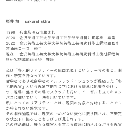
桜井 旭 sakurai akira
1996
兵庫県明石市生まれ
2020
金沢美術工芸大学美術工芸学部美術科油画専攻 卒業
2022
金沢美術工芸大学大学院美術工芸研究科修士課程絵画専
攻油画コース 修了
現在 金沢美術工芸大学大学院美術工芸研究科博士後期課程美
術研究領域絵画分野 在籍
私は「多元的リアリティーの絵画表現」というテーマのもと、制
作・研究を行なっています。
哲学者であり社会学者のアルフレッド・シュッツが提唱した「多
元的現実」という現象学的社会学における概念に影響を受けつ
つ、現場に赴きその場でスケッチを行い、イーゼルを立てキャン
バスに描いていく手法を用いています。
私にとってのリアリティーとは、現実の対象と対峙することでし
か得られない感覚です。
その制作過程では、現実の止めどない変化に振り回され、不安定
な状況下に陥ることもしばしば見られます。
私の作品群は、様々な弊害とも言える環境に晒されながらも現実