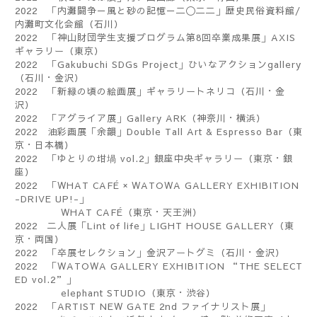
2022
「内灘闘争－風と砂の記憶－二〇二二」歴史民俗資料館
/
内灘町文化会館（石川）
2022
「神山財団学生支援プログラム第
8
回卒業成果展」
AXIS
ギャラリー（東京）
2022
「
Gakubuchi SDGs Project
」ひいなアクション
gallery
（石川・金沢）
2022
「新緑の頃の絵画展」ギャラリートネリコ（石川・金
沢）
2022
「アグライア展」
Gallery ARK
（神奈川・横浜）
2022
油彩画展「余韻」
Double Tall Art & Espresso Bar
（東
京・日本橋）
2022
「ゆとりの坩堝
vol.2
」銀座中央ギャラリー（東京・銀
座）
2022
「
WHAT CAFÉ × WATOWA GALLERY EXHIBITION
-DRIVE UP!-
」
WHAT CAFÉ
（東京・天王洲）
2022
二人展「
Lint of life
」
LIGHT HOUSE GALLERY
（東
京・両国）
2022
「卒展セレクション」金沢アートグミ（石川・金沢）
2022
「
WATOWA GALLERY EXHIBITION “THE SELECT
ED vol.2”
」
elephant STUDIO
（東京・渋谷）
2022
「
ARTIST NEW GATE 2nd
ファイナリスト展」