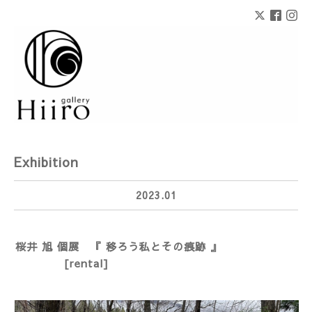
Exhibition
2023.01
桜井 旭 個展 『 移ろう私とその痕跡 』
[rental]