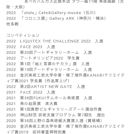
あべのハルカス近鉄本店 タワー館
11
階 美術画廊（大
阪・大阪）
2022
「
ututu
」
Cafe&Gallery musée
（石川）
2022
「コロニス展」
Gallery ARK
（神奈川・横浜）
他多数
コンペティション
2022
LIQUITEX THE CHALLENGE 2022
入選
2022
FACE 2023
入選
2022
第
20
回アートギャラリーホーム 入選
2022
アートオリンピア
2022
学生賞
2022
第
1
回「絵と言葉のチカラ」展 入選
2022
第
19
回アートギャラリーホーム 入選
2022
金沢美術工芸大学卒業・修了制作展
KANABI
クリエイテ
ィブ賞
2021
学長賞（作品買上げ）
2022
第
2
回
ARTIST NEW GATE
入選
2021
FACE 2022
入選
2021
第
38
回
FUKUI
サムホール美術展 入選
2021
美の起原展 準大賞
2021
第
1
回奥野ビルギャラリーズアート展佳作賞
2020
神山財団 芸術支援プログラム 第
7
期生 選出
2020
第
38
回上野の森美術館大賞展入選（賞候補）
2020
金沢美術工芸大学卒業・修了制作展
KANABI
クリエイテ
ィブ賞
2019
招聘審査員特別賞