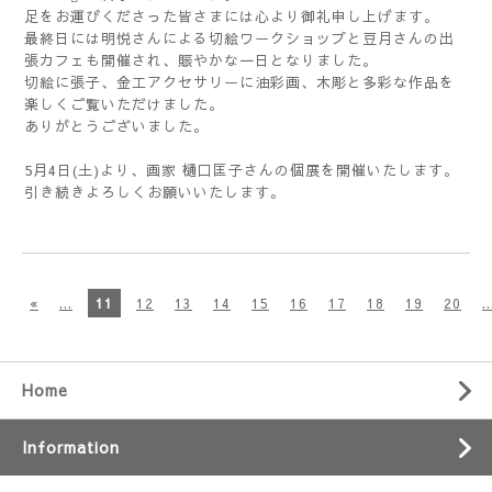
足をお運びくださった皆さまには心より御礼申し上げます。
最終日には明悦さんによる切絵ワークショップと豆月さんの出
張カフェも開催され、賑やかな一日となりました。
切絵に張子、金工アクセサリーに油彩画、木彫と多彩な作品を
楽しくご覧いただけました。
ありがとうございました。
5月4日(土)より、画家 樋口匡子さんの個展を開催いたします。
引き続きよろしくお願いいたします。
«
...
11
12
13
14
15
16
17
18
19
20
..
Home
Information